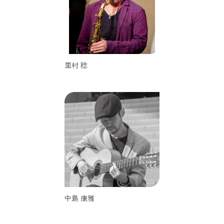
里村 稔
中島 康雅