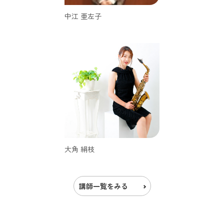
中江 亜左子
大角 絹枝
講師一覧をみる