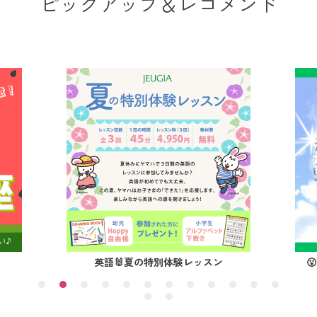
ピックアップ＆レコメンド
😮JEUGIA合唱部-長岡京-部員大募集
1